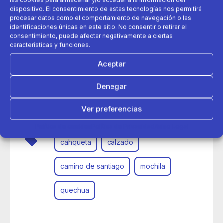
dispositivo. El consentimiento de estas tecnologías nos permitirá
procesar datos como el comportamiento de navegación o las
identificaciones únicas en este sitio. No consentir o retirar el
consentimiento, puede afectar negativamente a ciertas
características y funciones.
Aceptar
11 de abril 2025
Denegar
Los esenciales para el Camino de Santiago, ahora
disponibles en Decathlon
Ver preferencias
Política de cookies
Política de Privacidad
Aviso Legal
cahqueta
calzado
camino de santiago
mochila
quechua