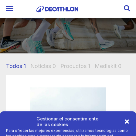
Todos
1
Noticias
0
Productos
1
Mediakit
0
Gestionar el consentimiento
de las cookies
Para ofrecer las mejores experiencias, utilizamos tecnologías como
las cookies para almacenar y/o acceder a la información del