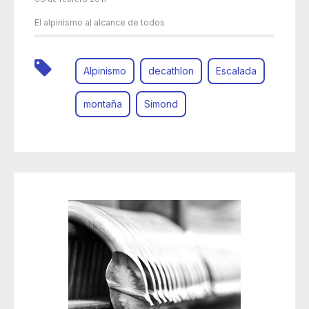
El alpinismo al alcance de todos
Alpinismo
decathlon
Escalada
montaña
Simond