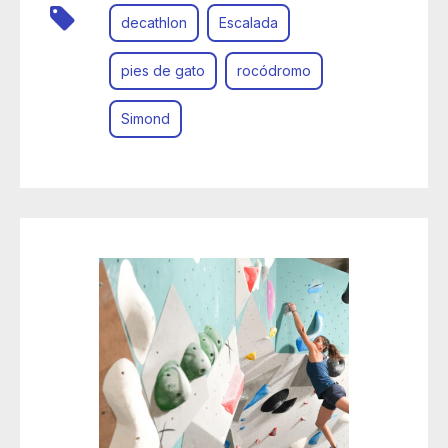
decathlon
Escalada
pies de gato
rocódromo
Simond