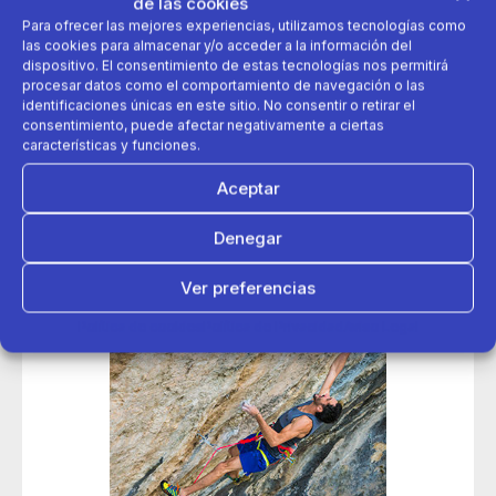
de las cookies
Para ofrecer las mejores experiencias, utilizamos tecnologías como
evento escalada
novedades
las cookies para almacenar y/o acceder a la información del
dispositivo. El consentimiento de estas tecnologías nos permitirá
procesar datos como el comportamiento de navegación o las
Simond
verticalidad
identificaciones únicas en este sitio. No consentir o retirar el
consentimiento, puede afectar negativamente a ciertas
características y funciones.
Aceptar
Denegar
Ver preferencias
Política de cookies
Política de Privacidad
Aviso Legal