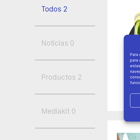
Todos
2
Noticias
0
Para 
para 
estas
naveg
Productos
2
conse
funci
Mediakit
0