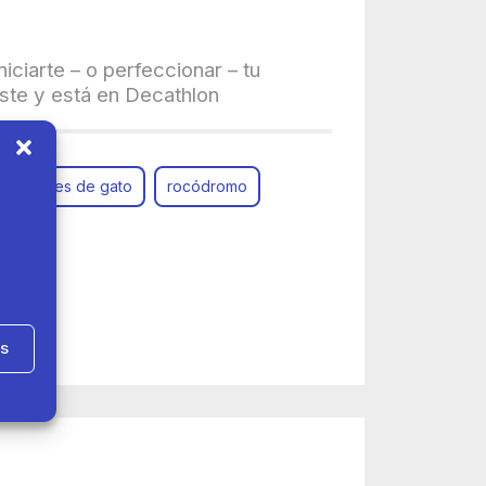
niciarte – o perfeccionar – tu
iste y está en Decathlon
a
pies de gato
rocódromo
as