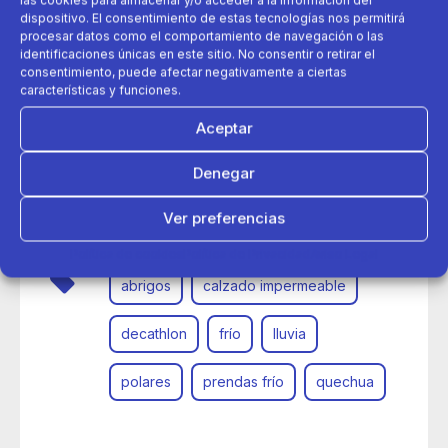
dispositivo. El consentimiento de estas tecnologías nos permitirá
procesar datos como el comportamiento de navegación o las
identificaciones únicas en este sitio. No consentir o retirar el
consentimiento, puede afectar negativamente a ciertas
características y funciones.
Aceptar
30 de octubre 2025
Denegar
Decathlon protege del frío a toda la familia con sus
imprescindibles para el invierno
Ver preferencias
Política de cookies
Política de Privacidad
Aviso Legal
abrigos
calzado impermeable
decathlon
frío
lluvia
polares
prendas frío
quechua