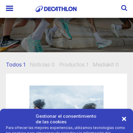
Todos
1
Noticias
0
Productos
1
Mediakit
0
Gestionar el consentimiento
de las cookies
Para ofrecer las mejores experiencias, utilizamos tecnologías como
las cookies para almacenar y/o acceder a la información del