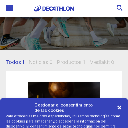
Todos
1
Noticias
0
Productos
1
Mediakit
0
Gestionar el consentimiento
de las cookies
Para ofrecer las mejores experiencias, utilizamos tecnologías como
las cookies para almacenar y/o acceder a la información del
dispositivo. El consentimiento de estas tecnologías nos permitirá