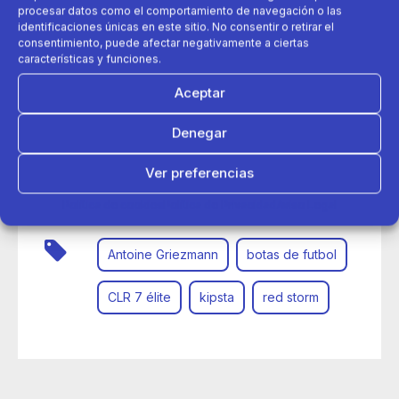
procesar datos como el comportamiento de navegación o las
identificaciones únicas en este sitio. No consentir o retirar el
consentimiento, puede afectar negativamente a ciertas
características y funciones.
Aceptar
Denegar
21 de agosto 2025
Ver preferencias
“Red Storm”: la bota de Decathlon y Griezmann diseñada
para rendir al máximo
Política de cookies
Política de Privacidad
Aviso Legal
Antoine Griezmann
botas de futbol
CLR 7 élite
kipsta
red storm