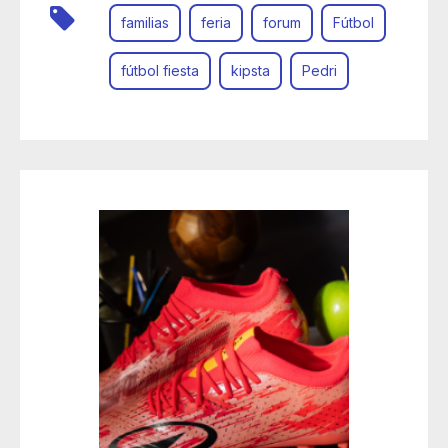
familias
feria
forum
Fútbol
fútbol fiesta
kipsta
Pedri