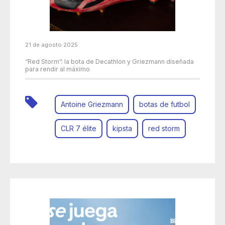
21 de agosto 2025
“Red Storm”: la bota de Decathlon y Griezmann diseñada
para rendir al máximo
Antoine Griezmann
botas de futbol
CLR 7 élite
kipsta
red storm