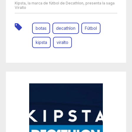
Kipsta, la marca de fútbol de Decathlon, presenta la saga
Viralto
botas
decathlon
Fútbol
kipsta
viralto