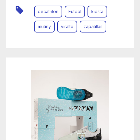
decathlon
Fútbol
kipsta
mutiny
viralto
zapatillas