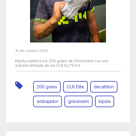
15 de octubre 2025
Kipsta celebra los 200 goles de Griezmann con una
edición limitada de las CLR ELITE FG
200 goles
CLR Elite
decathlon
embajador
griezmann
kipsta