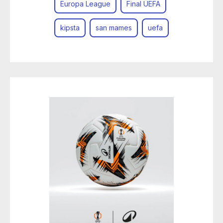
Europa League
Final UEFA
kipsta
san mames
uefa