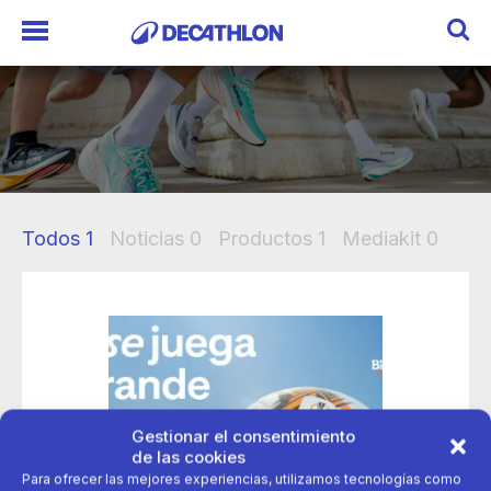
Todos
1
Noticias
0
Productos
1
Mediakit
0
Gestionar el consentimiento
de las cookies
Para ofrecer las mejores experiencias, utilizamos tecnologías como