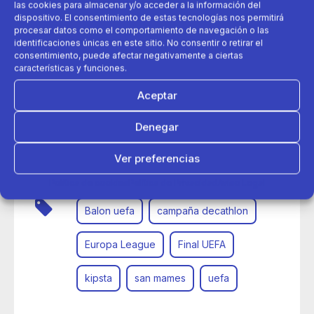
las cookies para almacenar y/o acceder a la información del
dispositivo. El consentimiento de estas tecnologías nos permitirá
procesar datos como el comportamiento de navegación o las
identificaciones únicas en este sitio. No consentir o retirar el
consentimiento, puede afectar negativamente a ciertas
características y funciones.
Aceptar
09 de mayo 2025
Denegar
¡Última hora! Un balón gigante en la cubierta del San
Mamés recuerda que todo está listo para la final de la
Ver preferencias
UEFA Europa League
Política de cookies
Política de Privacidad
Aviso Legal
Balon uefa
campaña decathlon
Europa League
Final UEFA
kipsta
san mames
uefa