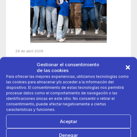
29 de abril 2026
Decathlon abre una nueva tienda en el centro de Córdoba
Gestionar el consentimiento
y refuerza su presencia en la provincia
de las cookies
Para ofrecer las mejores experiencias, utilizamos tecnologías como
las cookies para almacenar y/o acceder a la información del
apertura
cordoba
decathlon
dispositivo. El consentimiento de estas tecnologías nos permitirá
procesar datos como el comportamiento de navegación o las
identificaciones únicas en este sitio. No consentir o retirar el
consentimiento, puede afectar negativamente a ciertas
características y funciones.
Aceptar
Denegar