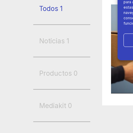
para 
Todos
1
estas
naveg
conse
funci
Noticias
1
Productos
0
Mediakit
0