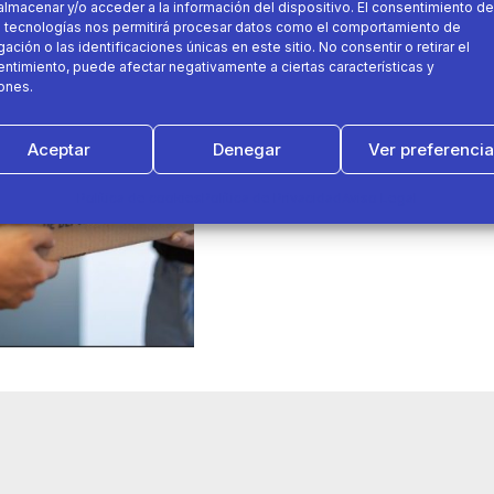
almacenar y/o acceder a la información del dispositivo. El consentimiento de
09 de octubre 2019
 tecnologías nos permitirá procesar datos como el comportamiento de
ación o las identificaciones únicas en este sitio. No consentir o retirar el
ntimiento, puede afectar negativamente a ciertas características y
Decathlon entrega sus ped
ones.
en el mismo día
Aceptar
Denegar
Ver preferenci
e-commerce
enví
Política de cookies
Política de Privacidad
Aviso Legal