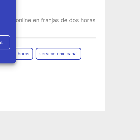
idos online en franjas de dos horas
as
o en dos horas
servicio omnicanal