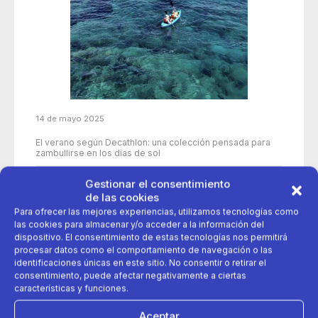
14 de mayo 2025
El verano según Decathlon: una colección pensada para
zambullirse en los días de sol
Gestionar el consentimiento
de las cookies
agua
coleccion verano
nabaiji
Para ofrecer las mejores experiencias, utilizamos tecnologías como
las cookies para almacenar y/o acceder a la información del
Natación
olaian
Paddel Surf
dispositivo. El consentimiento de estas tecnologías nos permitirá
procesar datos como el comportamiento de navegación o las
identificaciones únicas en este sitio. No consentir o retirar el
proteción solar
Surf
consentimiento, puede afectar negativamente a ciertas
características y funciones.
Aceptar