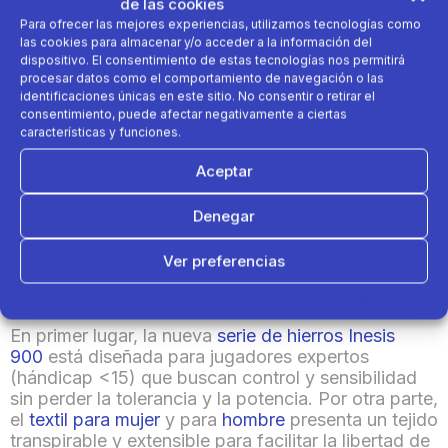
de las cookies
Para ofrecer las mejores experiencias, utilizamos tecnologías como
las cookies para almacenar y/o acceder a la información del
dispositivo. El consentimiento de estas tecnologías nos permitirá
procesar datos como el comportamiento de navegación o las
identificaciones únicas en este sitio. No consentir o retirar el
consentimiento, puede afectar negativamente a ciertas
características y funciones.
Aceptar
En un paso más por hacer accesible el golf al
mayor número de personas, Inesis, la marca de golf
Denegar
de
Decathlon
, presenta esta temporada diferentes
productos que marcan la evolución notable en el
Ver preferencias
material y en el diseño que ha caracterizado a la
marca estos últimos años.
Política de cookies
Política de Privacidad
Aviso Legal
En primer lugar, la nueva
serie de hierros Inesis
900
está diseñada para jugadores expertos
(hándicap <15) que buscan control y sensibilidad
sin perder la tolerancia y la potencia. Por otra parte,
el
textil para mujer
y para
hombre
presenta un tejido
transpirable y extensible para facilitar la libertad de