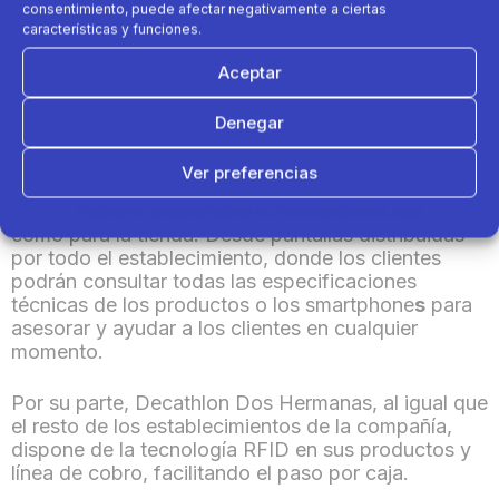
consentimiento, puede afectar negativamente a ciertas
postventa, taller exprés de ciclismo, servicio de
características y funciones.
personalización y 2.000 plazas de parking del
centro comercial.
Aceptar
También dispone el servicio de
Clica y Recoge en
Denegar
1 hora
en tienda o
Clic and Car
para que los
clientes puedan recoger sus pedidos sin necesidad
Ver preferencias
de entrar al establecimiento, además de contar con
la última tecnología tanto para los colaboradores
Política de cookies
Política de Privacidad
Aviso Legal
como para la tienda. Desde pantallas distribuidas
por todo el establecimiento, donde los clientes
podrán consultar todas las especificaciones
técnicas de los productos o los
smartphone
s
para
asesorar y ayudar a los clientes en cualquier
momento.
Por su parte, Decathlon Dos Hermanas, al igual que
el resto de los establecimientos de la compañía,
dispone de la tecnología RFID en sus productos y
línea de cobro, facilitando el paso por caja.