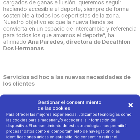
cargados de ganas e ilusión, queremos seguir
haciendo accesible el deporte, siempre de forma
sostenible a todos los deportistas de la zona.
Nuestro objetivo es que la nueva tienda se
convierta en un espacio de intercambio y referencia
para todos los que amamos el deporte”,
ha
afirmado
Ana Paredes, directora de Decathlon
Dos Hermanas
.
Servicios ad hoc a las nuevas necesidades de
los clientes
La omnicanalidad es una de las señas de identidad
Gestionar el consentimiento
de la compañía que también está presente en
de las cookies
Decathlon Dos Hermanas para poder ofrecer a los
Para ofrecer las mejores experiencias, utilizamos tecnologías como
clientes deportistas una experiencia de compra
las cookies para almacenar y/o acceder a la información del
única con los últimos avances tecnológicos.
dispositivo. El consentimiento de estas tecnologías nos permitirá
procesar datos como el comportamiento de navegación o las
identificaciones únicas en este sitio. No consentir o retirar el
De este modo, la tienda cuenta con servicio