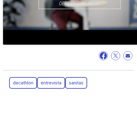
decathlon
entrevista
sanitas