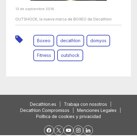
13 de septiembre 2016
OUTSHOCK, la nueva marca de BOXEO de Decathlon
Boxeo
decathlon
domyos
Fitness
outshock
Decathlon.es
Trabaja con nosotros
Decathlon Compromisos
Menciones Legales
Política de cookies y privacidad