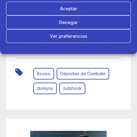
Aceptar
Denegar
Ver preferencias
09 de octubre 2017
Política de cookies
Política de Privacidad
Aviso Legal
Evento de prensa Outshock. ¡Combate tus límites!
Boxeo
Deportes de Combate
domyos
outshock