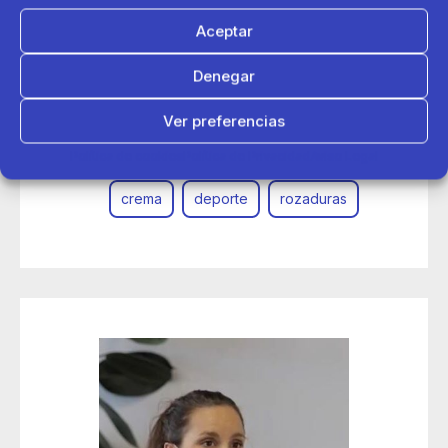
Aceptar
18 de abril 2024
La crema anti-rozaduras viral de la temporada, disponible
Denegar
en Decathlon
Ver preferencias
antifricción
antirozaduras
Política de cookies
Política de Privacidad
Aviso Legal
crema
deporte
rozaduras