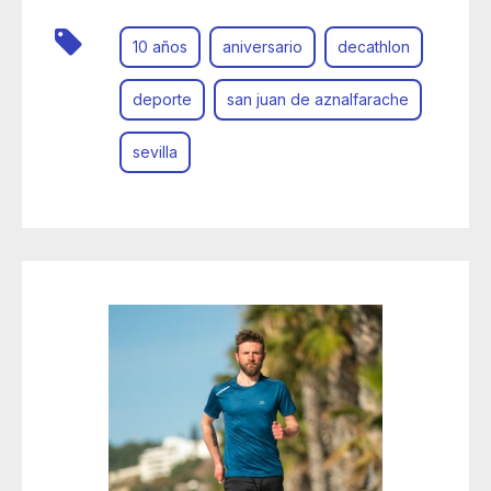
10 años
aniversario
decathlon
deporte
san juan de aznalfarache
sevilla