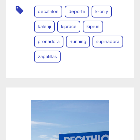
decathlon
deporte
k-only
kalenji
kiprace
kiprun
pronadora
Running
supinadora
zapatillas