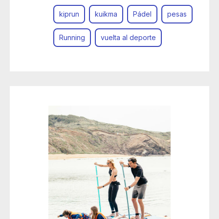
kiprun
kuikma
Pádel
pesas
Running
vuelta al deporte