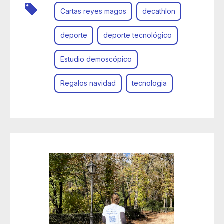
Cartas reyes magos
decathlon
deporte
deporte tecnológico
Estudio demoscópico
Regalos navidad
tecnologia