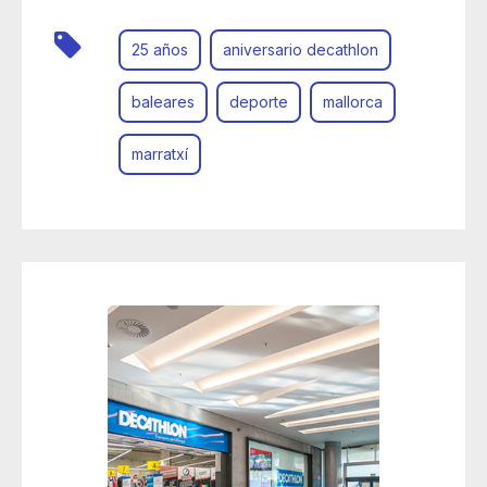
25 años
aniversario decathlon
baleares
deporte
mallorca
marratxí