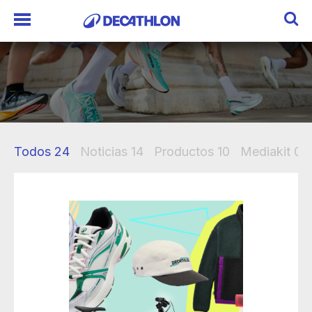
Todos
24
Noticias
14
Productos
10
Mediakit
0