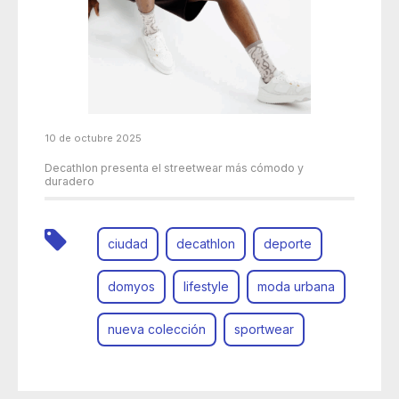
10 de octubre 2025
Decathlon presenta el streetwear más cómodo y
duradero
ciudad
decathlon
deporte
domyos
lifestyle
moda urbana
nueva colección
sportwear