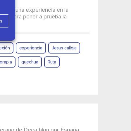
tes en una experiencia en la
leja para poner a prueba la
as
exión
experiencia
Jesus calleja
erapia
quechua
Ruta
 Verano de Decathlon por España