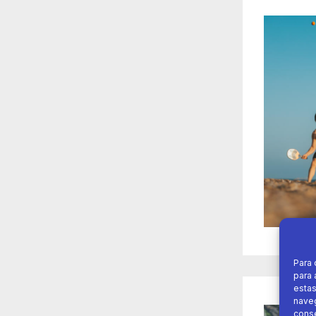
Para 
para 
estas
naveg
conse