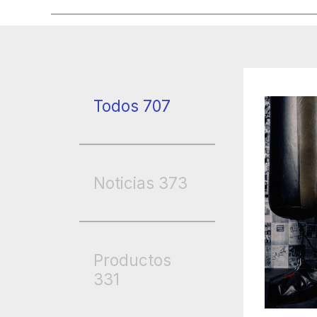
Todos
707
Noticias
373
Productos
331