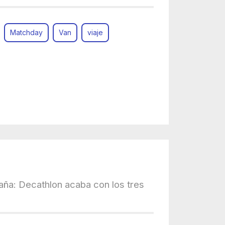
Matchday
Van
viaje
ña: Decathlon acaba con los tres