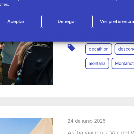
ones.
Decathlon reúne a 8 clien
montaña junto a Jesús Cal
Aceptar
Denegar
Ver preferenci
“Montañoterapia”
Política de cookies
Política de Privacidad
Aviso Legal
decathlon
descon
montaña
Montañot
24 de junio 2026
Así ha viajado la Van del