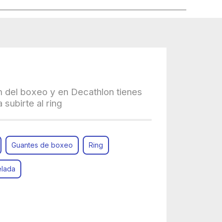
m del boxeo y en Decathlon tienes
 subirte al ring
Guantes de boxeo
Ring
elada