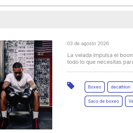
03 de agosto 2026
La velada impulsa el boo
todo lo que necesitas para
Boxeo
decathlon
Saco de boxeo
V