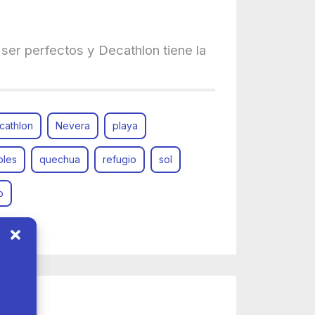
ser perfectos y Decathlon tiene la
cathlon
Nevera
playa
bles
quechua
refugio
sol
o