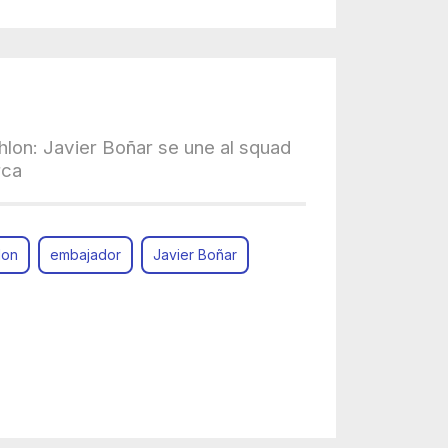
hlon: Javier Boñar se une al squad
rca
lon
embajador
Javier Boñar