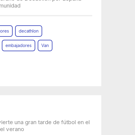
omunidad
ores
decathlon
embajadores
Van
rte una gran tarde de fútbol en el
del verano