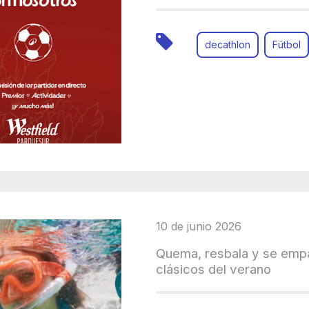
decathlon
Fútbol
10 de junio 2026
Quema, resbala y se empa
clásicos del verano