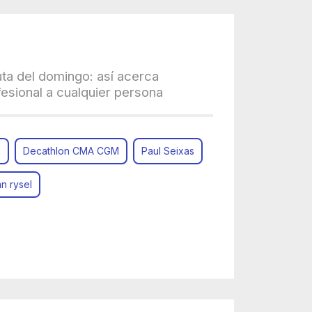
uta del domingo: así acerca
fesional a cualquier persona
n
Decathlon CMA CGM
Paul Seixas
n rysel