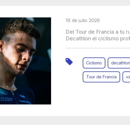
16 de julio 2026
Del Tour de Francia a tu r
Decathlon el ciclismo pro
Ciclismo
decathlo
Tour de Francia
va