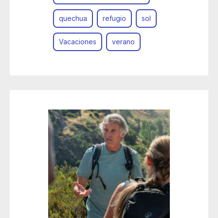
quechua
refugio
sol
Vacaciones
verano