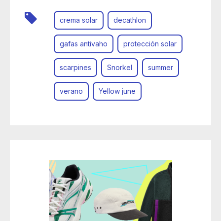
crema solar
decathlon
gafas antivaho
protección solar
scarpines
Snorkel
summer
verano
Yellow june