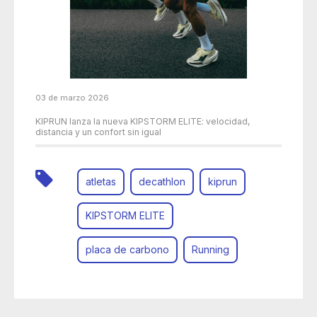
03 de marzo 2026
KIPRUN lanza la nueva KIPSTORM ELITE: velocidad,
distancia y un confort sin igual
atletas
decathlon
kiprun
KIPSTORM ELITE
placa de carbono
Running