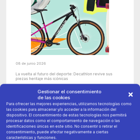
08 de junio 2026
La vuelta al futuro del deporte: Decathlon revive sus
piezas heritaje más icónicas
Gestionar el consentimiento
de las cookies
50 años
aniversario
decathlon
Para ofrecer las mejores experiencias, utilizamos tecnologías como
las cookies para almacenar y/o acceder a la información del
dispositivo. El consentimiento de estas tecnologías nos permitirá
deporte
Productos icónicos
procesar datos como el comportamiento de navegación o las
identificaciones únicas en este sitio. No consentir o retirar el
consentimiento, puede afectar negativamente a ciertas
características y funciones.