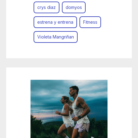
crys diaz
domyos
estrena y entrena
Fitness
Violeta Mangriñan