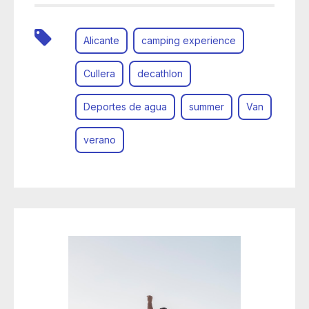
Alicante
camping experience
Cullera
decathlon
Deportes de agua
summer
Van
verano