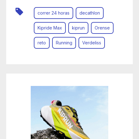
correr 24 horas
decathlon
Kipride Max
kiprun
Orense
reto
Running
Verdeliss