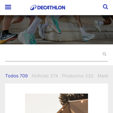
Todos
709
Noticias
374
Productos
332
Mediak