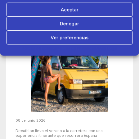
Aceptar
Denegar
Ver preferencias
Política de cookies
Política de Privacidad
Aviso Legal
08 de junio 2026
Decathlon lleva el verano a la carretera con una
experiencia itinerante que recorrerá España