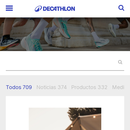
Todos
709
Noticias
374
Productos
332
Mediak