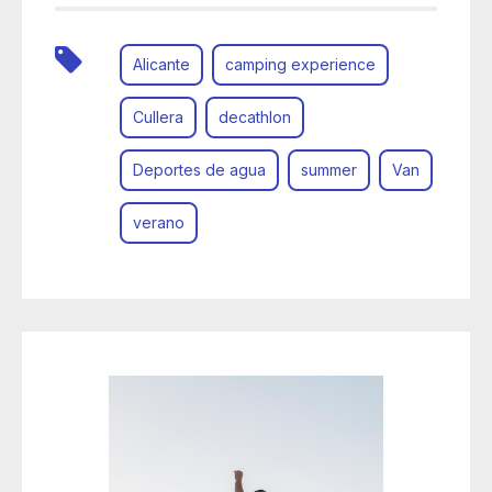
Alicante
camping experience
Cullera
decathlon
Deportes de agua
summer
Van
verano