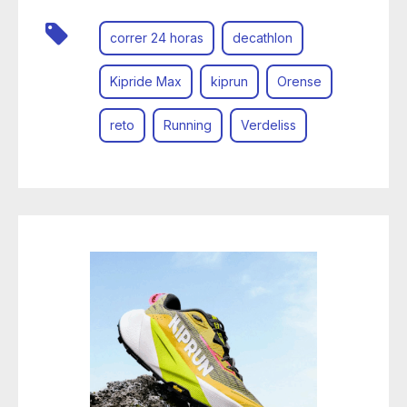
correr 24 horas
decathlon
Kipride Max
kiprun
Orense
reto
Running
Verdeliss