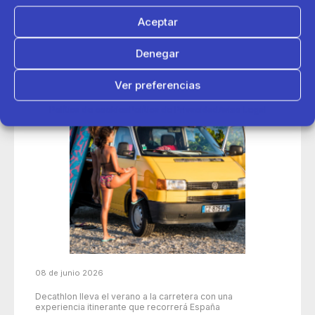
Aceptar
Denegar
Ver preferencias
Política de cookies
Política de Privacidad
Aviso Legal
08 de junio 2026
Decathlon lleva el verano a la carretera con una
experiencia itinerante que recorrerá España