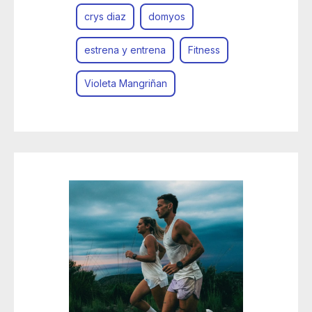
crys diaz
domyos
estrena y entrena
Fitness
Violeta Mangriñan