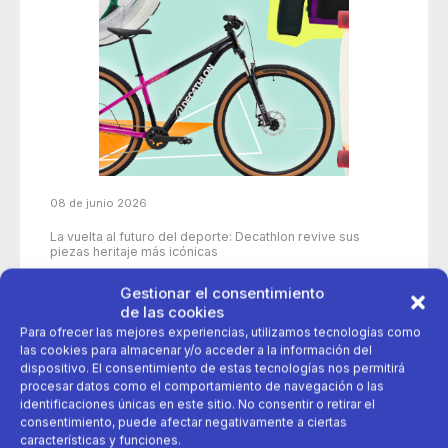
08 de junio 2026
La vuelta al futuro del deporte: Decathlon revive sus
piezas heritaje más icónicas
Gestionar el consentimiento
de las cookies
50 años
aniversario
decathlon
Para ofrecer las mejores experiencias, utilizamos tecnologías como
las cookies para almacenar y/o acceder a la información del
dispositivo. El consentimiento de estas tecnologías nos permitirá
deporte
Productos icónicos
procesar datos como el comportamiento de navegación o las
identificaciones únicas en este sitio. No consentir o retirar el
consentimiento, puede afectar negativamente a ciertas
características y funciones.