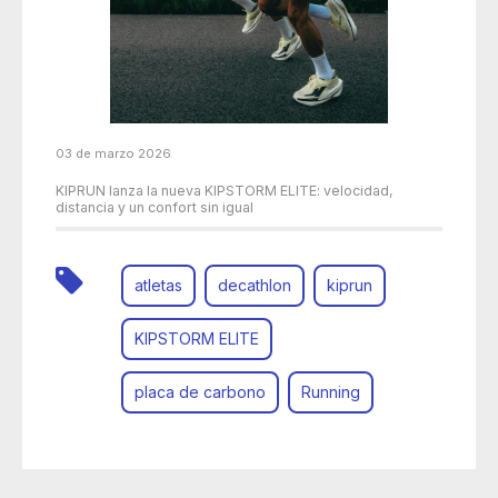
03 de marzo 2026
KIPRUN lanza la nueva KIPSTORM ELITE: velocidad,
distancia y un confort sin igual
atletas
decathlon
kiprun
KIPSTORM ELITE
placa de carbono
Running