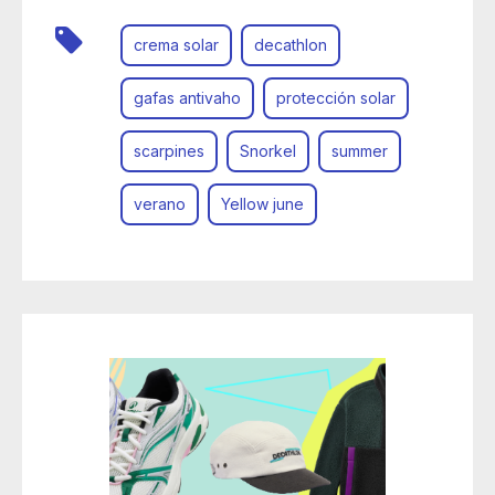
crema solar
decathlon
gafas antivaho
protección solar
scarpines
Snorkel
summer
verano
Yellow june