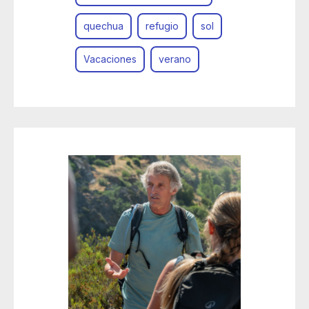
quechua
refugio
sol
Vacaciones
verano