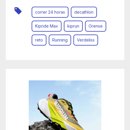
correr 24 horas
decathlon
Kipride Max
kiprun
Orense
reto
Running
Verdeliss