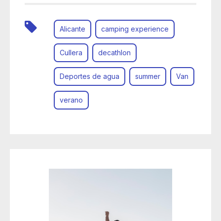
Alicante
camping experience
Cullera
decathlon
Deportes de agua
summer
Van
verano