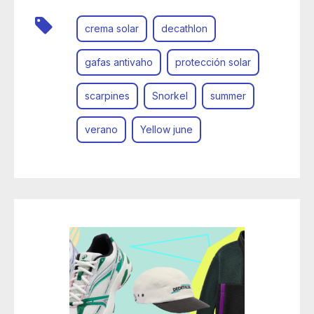
crema solar
decathlon
gafas antivaho
protección solar
scarpines
Snorkel
summer
verano
Yellow june