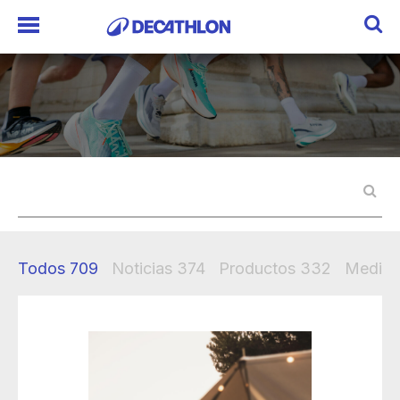
Todos
709
Noticias
374
Productos
332
Mediak