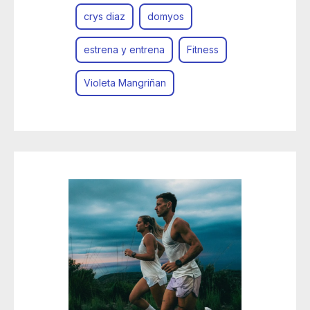
crys diaz
domyos
estrena y entrena
Fitness
Violeta Mangriñan