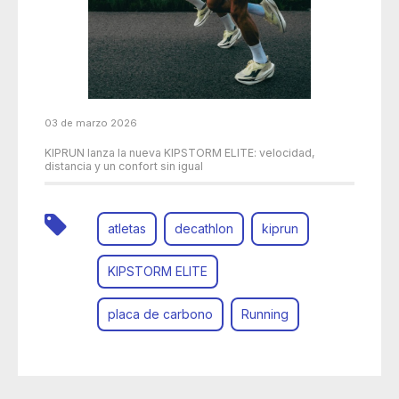
03 de marzo 2026
KIPRUN lanza la nueva KIPSTORM ELITE: velocidad,
distancia y un confort sin igual
atletas
decathlon
kiprun
KIPSTORM ELITE
placa de carbono
Running