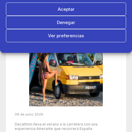
Aceptar
Denegar
Ver preferencias
Política de cookies
Política de Privacidad
Aviso Legal
08 de junio 2026
Decathlon lleva el verano a la carretera con una
experiencia itinerante que recorrerá España