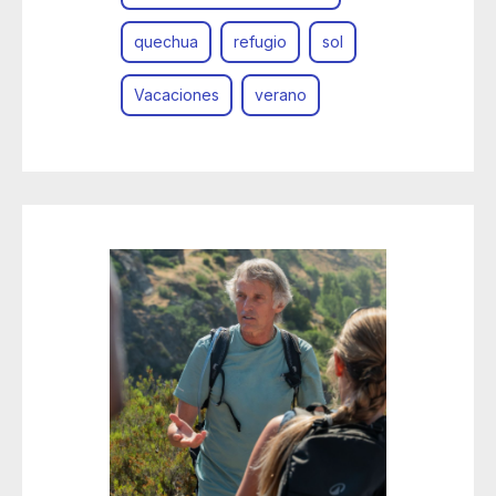
quechua
refugio
sol
Vacaciones
verano