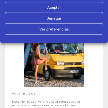
Aceptar
Denegar
Ver preferencias
Política de cookies
Política de Privacidad
Aviso Legal
08 de junio 2026
Decathlon lleva el verano a la carretera con una
experiencia itinerante que recorrerá España