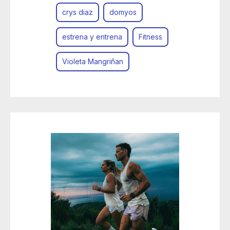
crys diaz
domyos
estrena y entrena
Fitness
Violeta Mangriñan