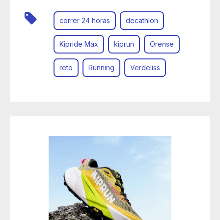
correr 24 horas
decathlon
Kipride Max
kiprun
Orense
reto
Running
Verdeliss