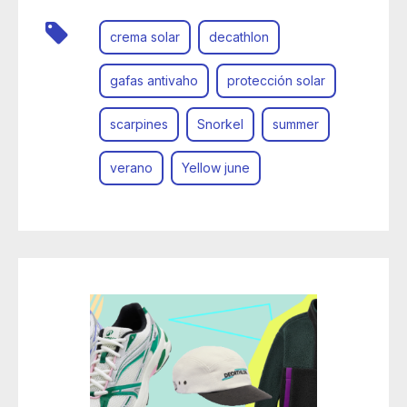
crema solar
decathlon
gafas antivaho
protección solar
scarpines
Snorkel
summer
verano
Yellow june