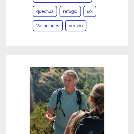
quechua
refugio
sol
Vacaciones
verano