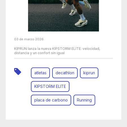
03 de marzo 2026
KIPRUN lanza la nueva KIPSTORM ELITE: velocidad,
distancia y un confort sin igual
atletas
decathlon
kiprun
KIPSTORM ELITE
placa de carbono
Running