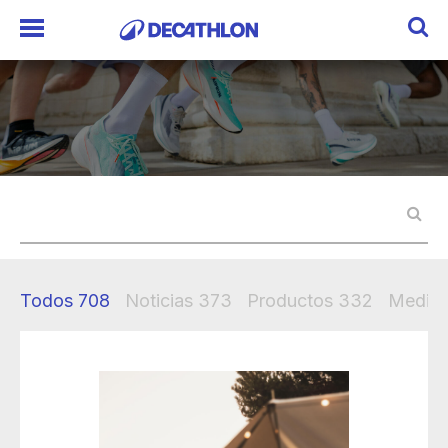
Todos
708
Noticias
373
Productos
332
Mediak