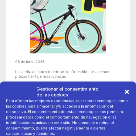
08 de junio 2026
La vuelta al futuro del deporte: Decathlon revive sus
piezas heritaje más icónicas
Gestionar el consentimiento
de las cookies
50 años
aniversario
decathlon
Para ofrecer las mejores experiencias, utilizamos tecnologías como
las cookies para almacenar y/o acceder a la información del
dispositivo. El consentimiento de estas tecnologías nos permitirá
deporte
Productos icónicos
procesar datos como el comportamiento de navegación o las
identificaciones únicas en este sitio. No consentir o retirar el
consentimiento, puede afectar negativamente a ciertas
características y funciones.