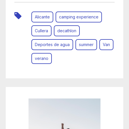
Alicante
camping experience
Cullera
decathlon
Deportes de agua
summer
Van
verano