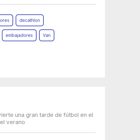
ores
decathlon
embajadores
Van
rte una gran tarde de fútbol en el
del verano