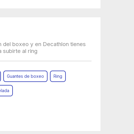
m del boxeo y en Decathlon tienes
 subirte al ring
Guantes de boxeo
Ring
elada