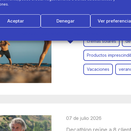
ones.
Los días de playa pueden 
fórmula para conseguirlo
Aceptar
Denegar
Ver preferenci
Política de cookies
Política de Privacidad
Aviso Legal
cremas solares
de
Productos imprescindi
Vacaciones
veran
07 de julio 2026
Decathlon reúne a 8 clien