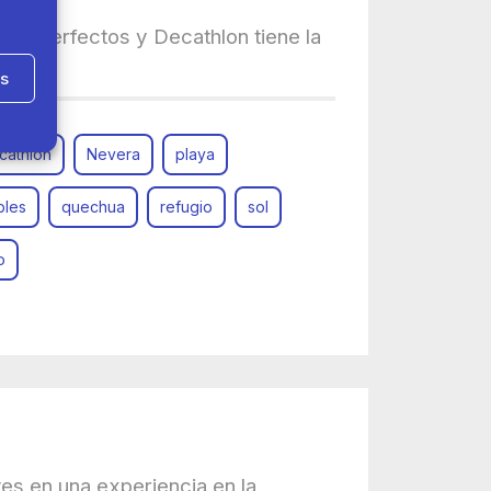
ser perfectos y Decathlon tiene la
as
cathlon
Nevera
playa
bles
quechua
refugio
sol
o
tes en una experiencia en la