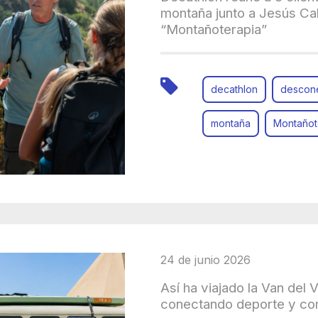
montaña junto a Jesús Cal
“Montañoterapia”
decathlon
descon
montaña
Montañot
24 de junio 2026
Así ha viajado la Van del
conectando deporte y c