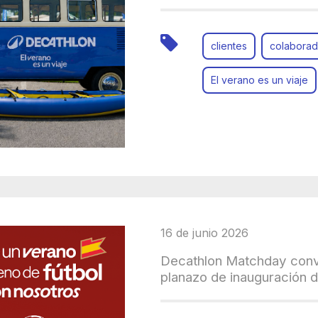
clientes
colaborad
El verano es un viaje
16 de junio 2026
Decathlon Matchday convie
planazo de inauguración 