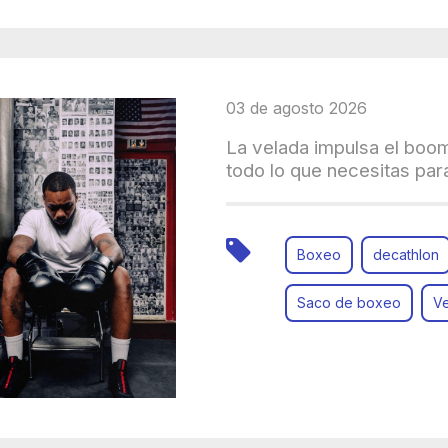
03 de agosto 2026
La velada impulsa el boo
todo lo que necesitas para
Boxeo
decathlon
Saco de boxeo
V