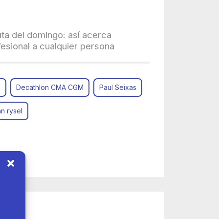
uta del domingo: así acerca
fesional a cualquier persona
n
Decathlon CMA CGM
Paul Seixas
n rysel