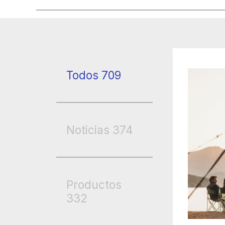
Todos
709
Noticias
374
Productos
332