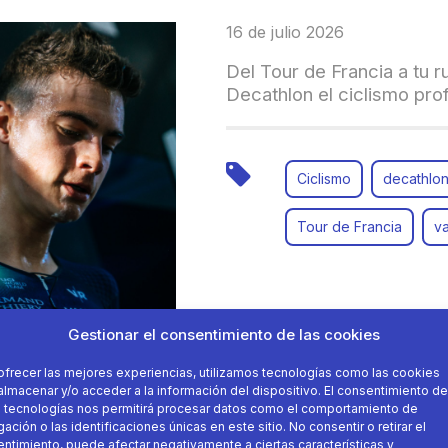
16 de julio 2026
Del Tour de Francia a tu r
Decathlon el ciclismo pro
Ciclismo
decathlo
Tour de Francia
va
Gestionar el consentimiento de las cookies
ofrecer las mejores experiencias, utilizamos tecnologías como las cookies
almacenar y/o acceder a la información del dispositivo. El consentimiento de
 tecnologías nos permitirá procesar datos como el comportamiento de
ación o las identificaciones únicas en este sitio. No consentir o retirar el
16 de julio 2026
ntimiento, puede afectar negativamente a ciertas características y