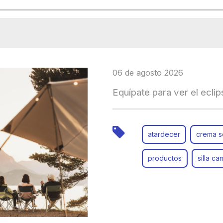
06 de agosto 2026
Equípate para ver el ecli
atardecer
crema s
productos
silla c