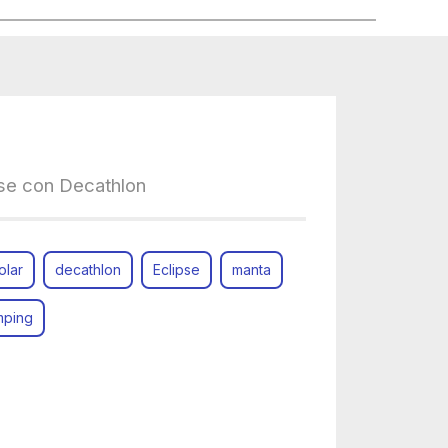
pse con Decathlon
olar
decathlon
Eclipse
manta
amping