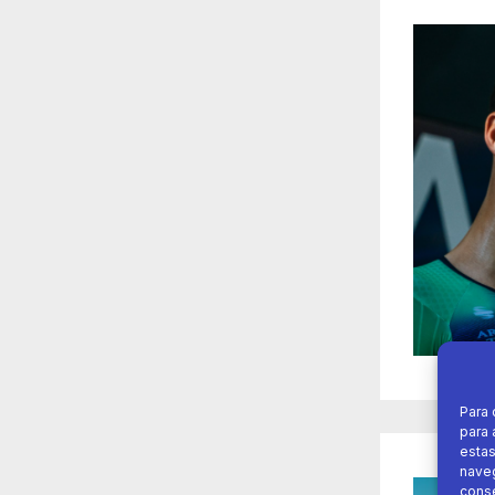
Para 
para 
estas
naveg
conse