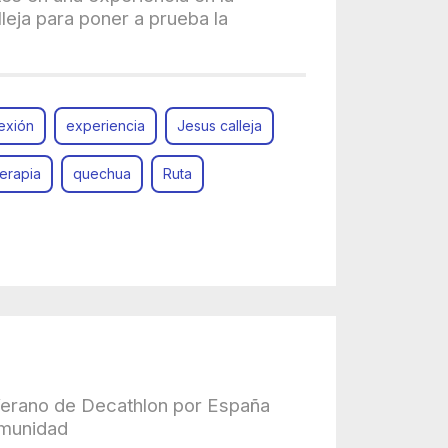
leja para poner a prueba la
exión
experiencia
Jesus calleja
erapia
quechua
Ruta
 Verano de Decathlon por España
omunidad