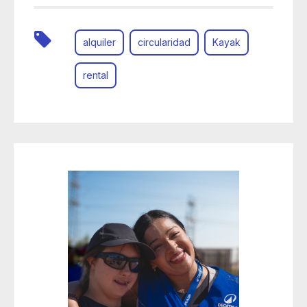
alquiler
circularidad
Kayak
rental