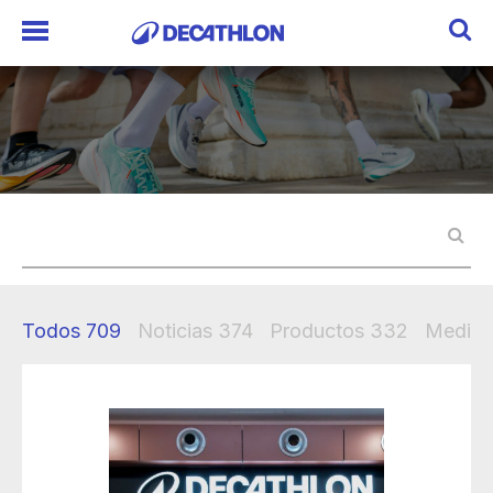
Todos
709
Noticias
374
Productos
332
Mediak