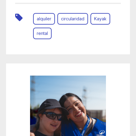
alquiler
circularidad
Kayak
rental