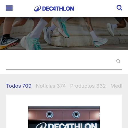
Todos
709
Noticias
374
Productos
332
Mediak