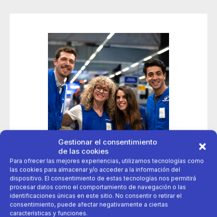
Gestionar el consentimiento
de las cookies
Para ofrecer las mejores experiencias, utilizamos tecnologías como
las cookies para almacenar y/o acceder a la información del
dispositivo. El consentimiento de estas tecnologías nos permitirá
procesar datos como el comportamiento de navegación o las
12 de mayo 2026
identificaciones únicas en este sitio. No consentir o retirar el
consentimiento, puede afectar negativamente a ciertas
Decathlon lanza su campaña de contratación de verano
características y funciones.
con más de 2000 vacantes disponibles en España