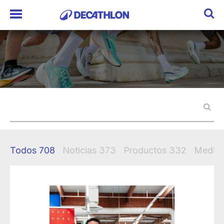
Todos
708
Noticias
373
Productos
332
Mediak