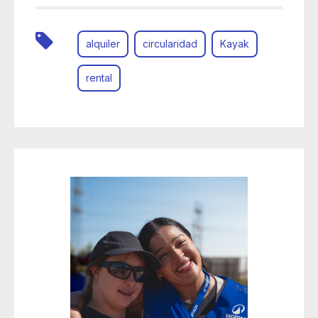
alquiler
circularidad
Kayak
rental