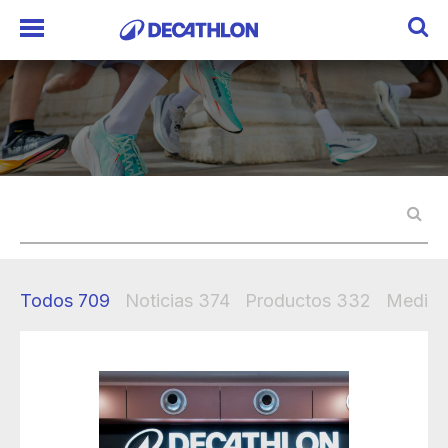
Todos
709
Noticias
374
Productos
332
Mediak