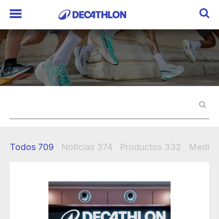
Todos
709
Noticias
374
Productos
332
Mediak