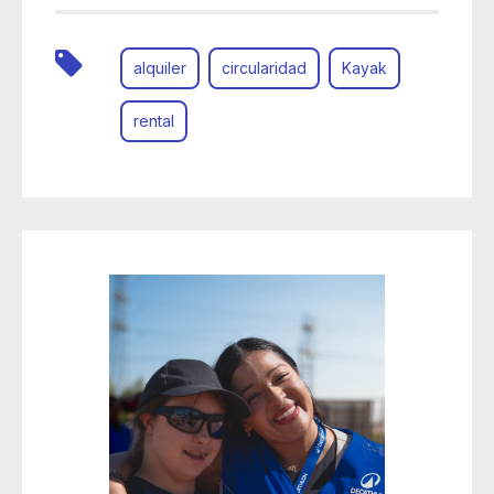
alquiler
circularidad
Kayak
rental