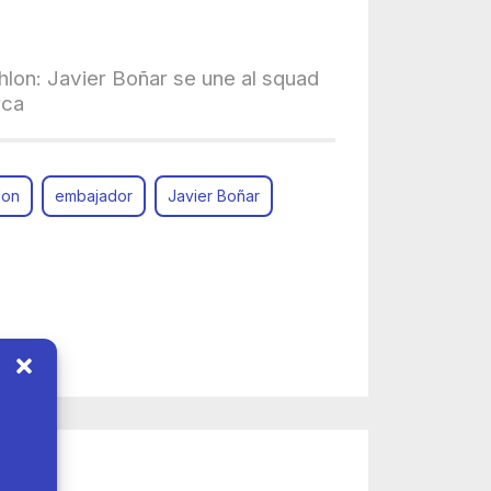
hlon: Javier Boñar se une al squad
rca
lon
embajador
Javier Boñar