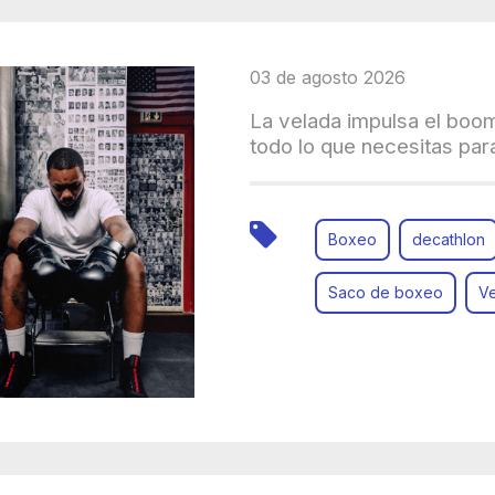
03 de agosto 2026
La velada impulsa el boo
todo lo que necesitas para
Boxeo
decathlon
Saco de boxeo
V