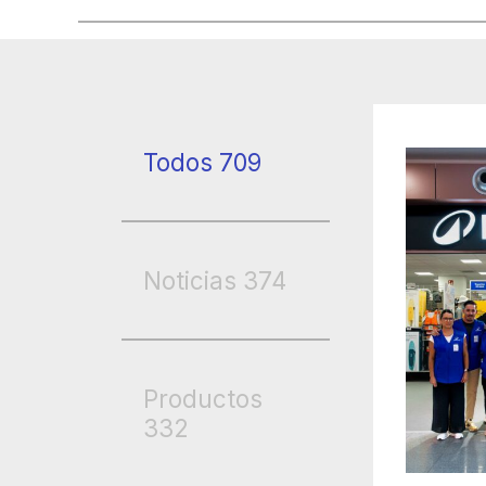
Todos
709
Noticias
374
Productos
332