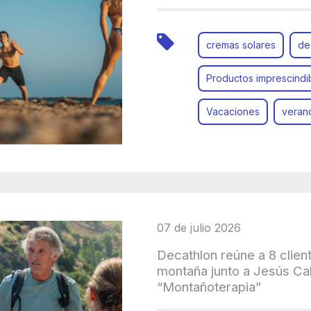
cremas solares
de
Productos imprescindi
Vacaciones
veran
07 de julio 2026
Decathlon reúne a 8 clien
montaña junto a Jesús Cal
“Montañoterapia”