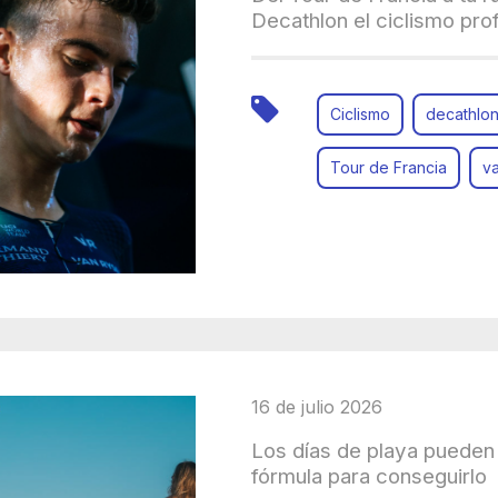
Decathlon el ciclismo pro
Ciclismo
decathlo
Tour de Francia
va
16 de julio 2026
Los días de playa pueden 
fórmula para conseguirlo