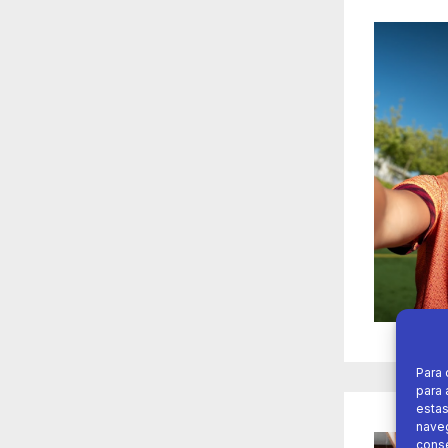
Para 
para 
estas
naveg
conse