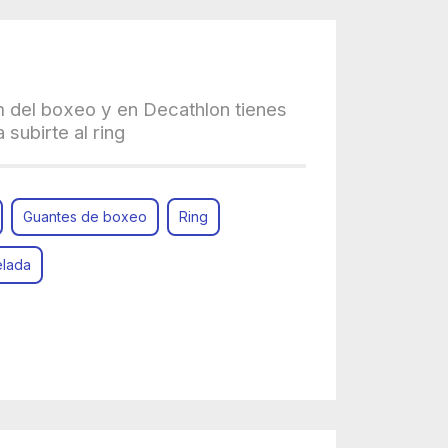
m del boxeo y en Decathlon tienes
 subirte al ring
Guantes de boxeo
Ring
elada