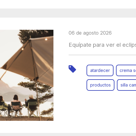
06 de agosto 2026
Equípate para ver el ecli
atardecer
crema s
productos
silla c