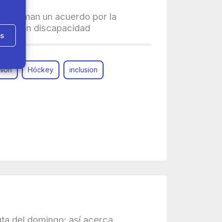
a firman un acuerdo por la
onas con discapacidad
as
hlon
Hóckey
inclusion
uta del domingo: así acerca