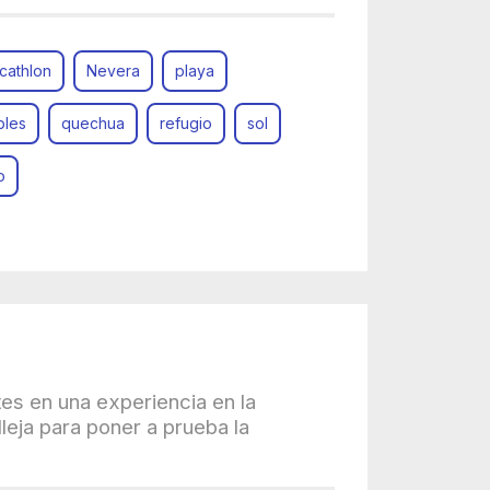
cathlon
Nevera
playa
bles
quechua
refugio
sol
o
tes en una experiencia en la
leja para poner a prueba la