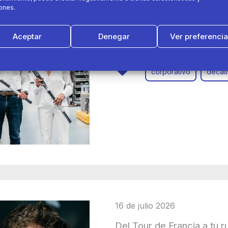
ones.
Decathlon y Hockey Españ
inclusión laboral de pers
Aceptar
Denegar
Ver preferenci
Política de cookies
Política de Privacidad
Aviso Legal
corporativo
decat
16 de julio 2026
Del Tour de Francia a tu r