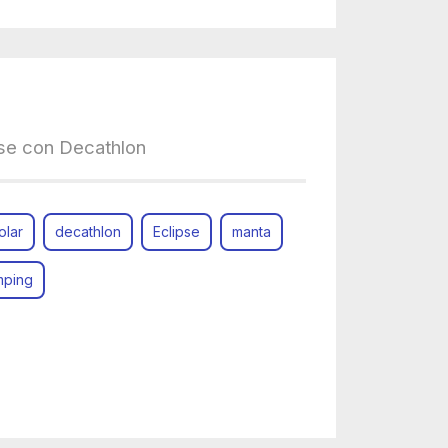
pse con Decathlon
olar
decathlon
Eclipse
manta
amping