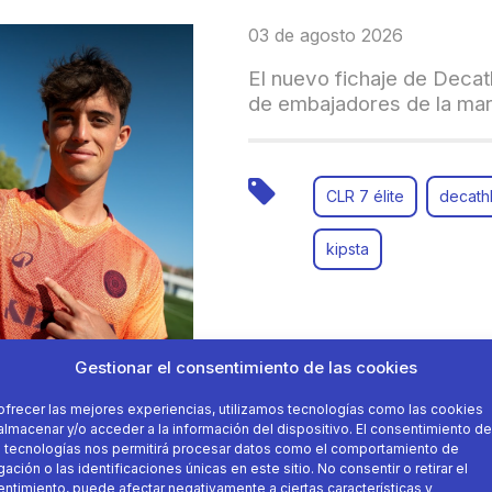
03 de agosto 2026
El nuevo fichaje de Decat
de embajadores de la ma
CLR 7 élite
decath
kipsta
Gestionar el consentimiento de las cookies
ofrecer las mejores experiencias, utilizamos tecnologías como las cookies
almacenar y/o acceder a la información del dispositivo. El consentimiento de
 tecnologías nos permitirá procesar datos como el comportamiento de
ación o las identificaciones únicas en este sitio. No consentir o retirar el
22 de julio 2026
ntimiento, puede afectar negativamente a ciertas características y