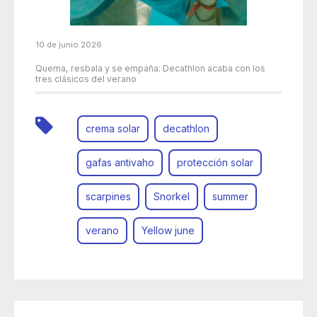
10 de junio 2026
Quema, resbala y se empaña: Decathlon acaba con los
tres clásicos del verano
crema solar
decathlon
gafas antivaho
protección solar
scarpines
Snorkel
summer
verano
Yellow june