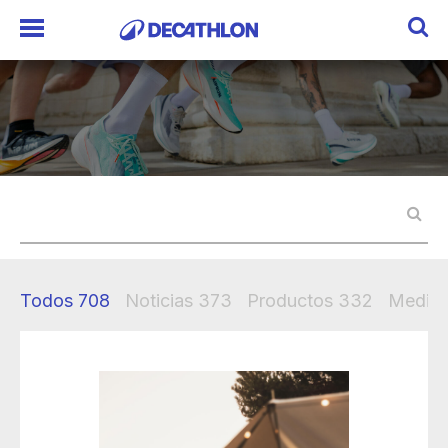
Todos
708
Noticias
373
Productos
332
Mediak