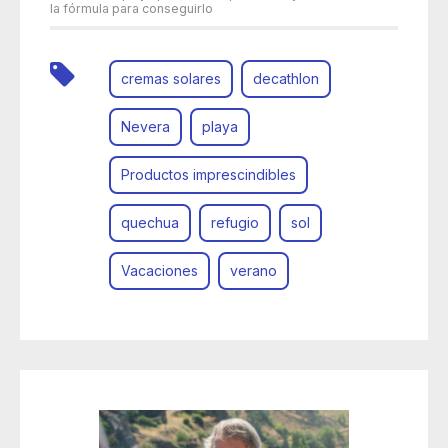
la fórmula para conseguirlo
cremas solares
decathlon
Nevera
playa
Productos imprescindibles
quechua
refugio
sol
Vacaciones
verano