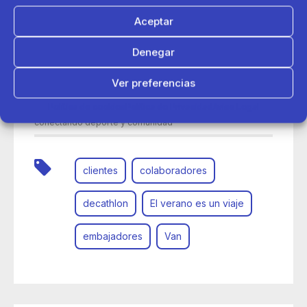
Aceptar
Denegar
Ver preferencias
24 de junio 2026
Política de cookies
Política de Privacidad
Aviso Legal
Así ha viajado la Van del Verano de Decathlon por España
conectando deporte y comunidad
clientes
colaboradores
decathlon
El verano es un viaje
embajadores
Van