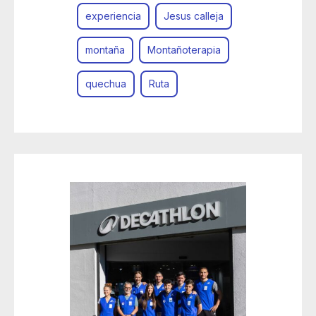
experiencia
Jesus calleja
montaña
Montañoterapia
quechua
Ruta