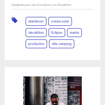
Equípate para ver el eclipse con Decathlon
atardecer
crema solar
decathlon
Eclipse
manta
productos
silla camping