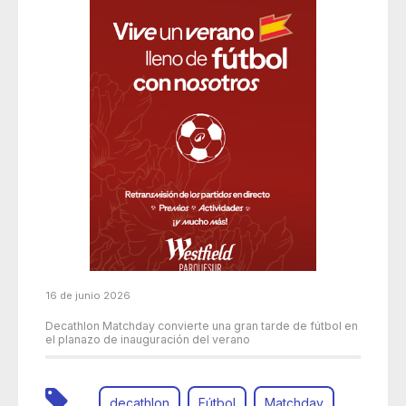
16 de junio 2026
Decathlon Matchday convierte una gran tarde de fútbol en
el planazo de inauguración del verano
decathlon
Fútbol
Matchday