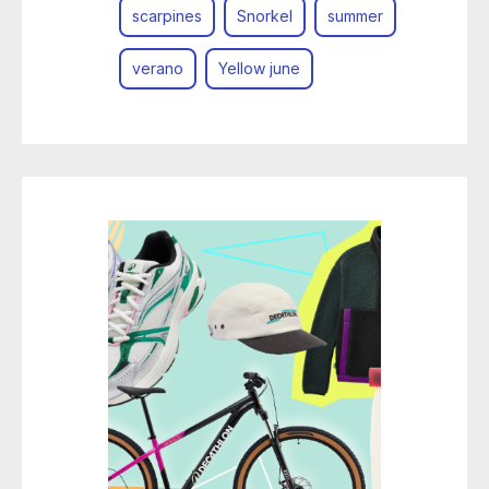
scarpines
Snorkel
summer
verano
Yellow june