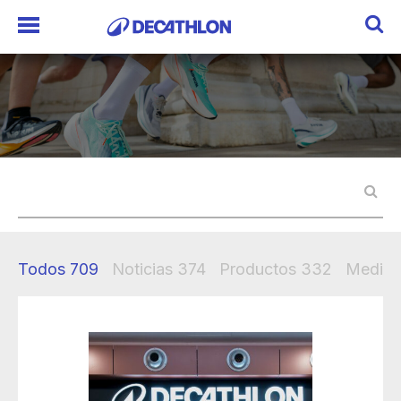
Todos
709
Noticias
374
Productos
332
Mediak