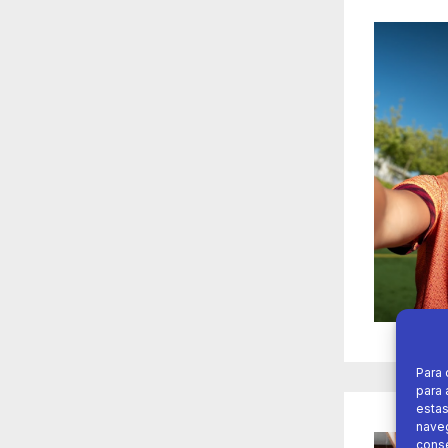
Para 
para 
estas
naveg
conse