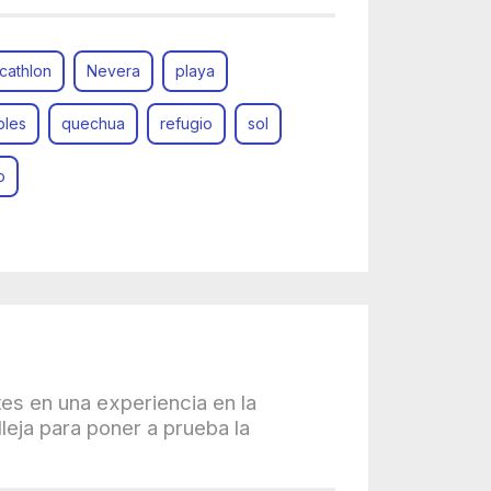
cathlon
Nevera
playa
bles
quechua
refugio
sol
o
tes en una experiencia en la
leja para poner a prueba la