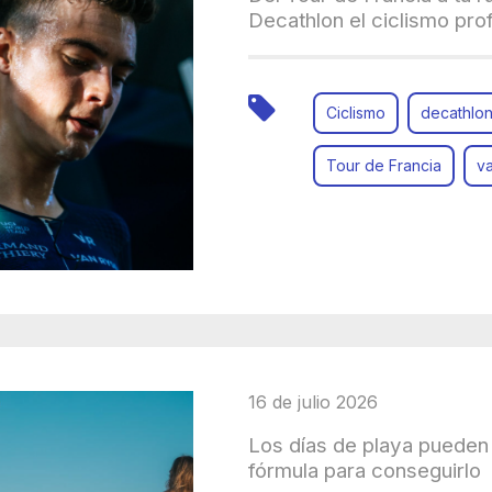
Decathlon el ciclismo pro
Ciclismo
decathlo
Tour de Francia
va
16 de julio 2026
Los días de playa pueden 
fórmula para conseguirlo