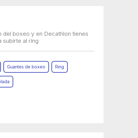
m del boxeo y en Decathlon tienes
 subirte al ring
Guantes de boxeo
Ring
elada