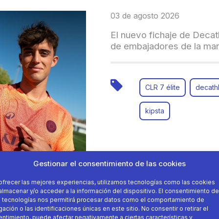
03 de agosto 2026
El nuevo fichaje de Decat
de embajadores de la ma
CLR 7 élite
decath
kipsta
Gestionar el consentimiento de las cookies
ofrecer las mejores experiencias, utilizamos tecnologías como las cookies
almacenar y/o acceder a la información del dispositivo. El consentimiento de
 tecnologías nos permitirá procesar datos como el comportamiento de
ación o las identificaciones únicas en este sitio. No consentir o retirar el
22 de julio 2026
ntimiento, puede afectar negativamente a ciertas características y