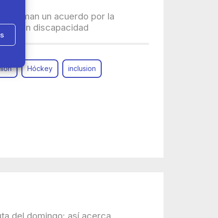
a firman un acuerdo por la
onas con discapacidad
as
hlon
Hóckey
inclusion
uta del domingo: así acerca