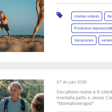
cremas solares
de
Productos imprescindi
Vacaciones
veran
07 de julio 2026
Decathlon reúne a 8 clien
montaña junto a Jesús Cal
“Montañoterapia”