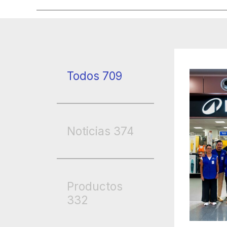
Todos
709
Noticias
374
Productos
332