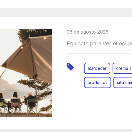
06 de agosto 2026
Equípate para ver el ecli
atardecer
crema s
productos
silla c