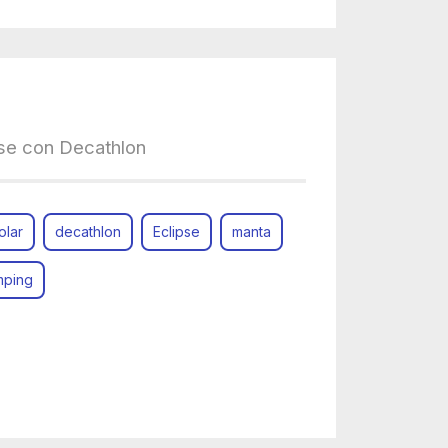
pse con Decathlon
olar
decathlon
Eclipse
manta
amping