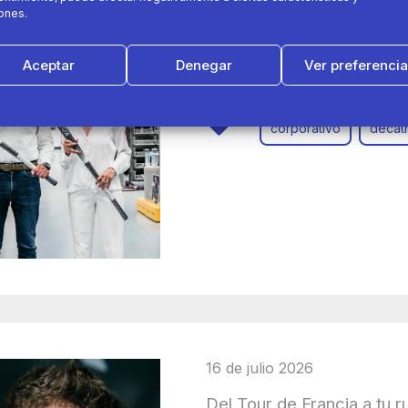
ones.
Decathlon y Hockey Españ
inclusión laboral de pers
Aceptar
Denegar
Ver preferenci
Política de cookies
Política de Privacidad
Aviso Legal
corporativo
decat
16 de julio 2026
Del Tour de Francia a tu r