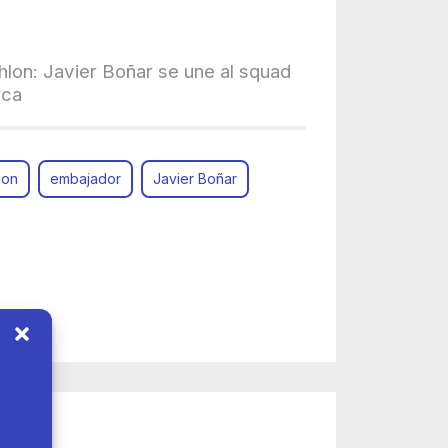
hlon: Javier Boñar se une al squad
rca
lon
embajador
Javier Boñar