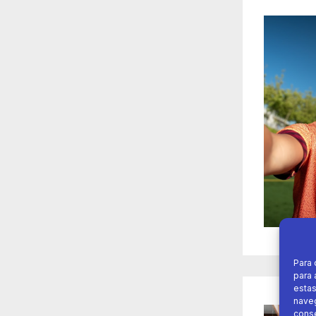
Para 
para 
estas
naveg
conse