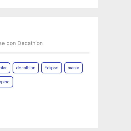
pse con Decathlon
olar
decathlon
Eclipse
manta
amping