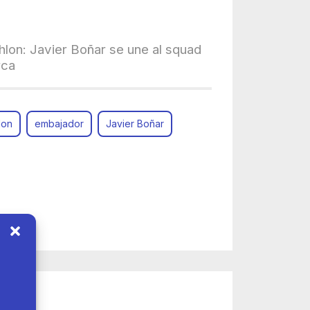
hlon: Javier Boñar se une al squad
rca
lon
embajador
Javier Boñar