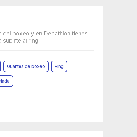
m del boxeo y en Decathlon tienes
 subirte al ring
Guantes de boxeo
Ring
elada