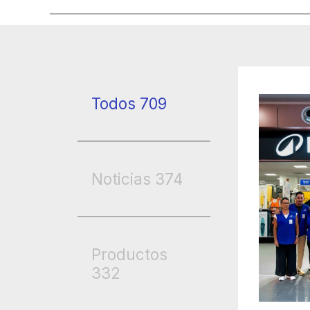
Todos
709
Noticias
374
Productos
332