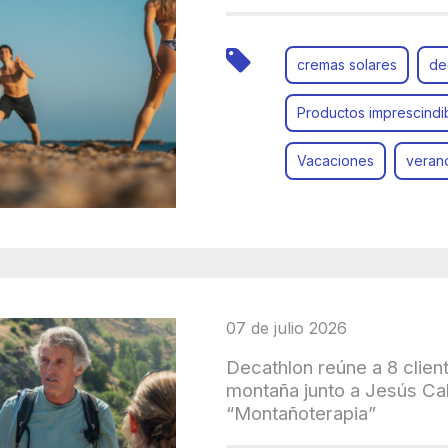
cremas solares
de
Productos imprescindi
Vacaciones
veran
07 de julio 2026
Decathlon reúne a 8 clien
montaña junto a Jesús Cal
“Montañoterapia”