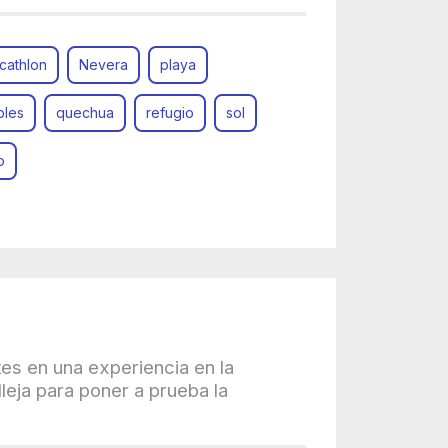
cathlon
Nevera
playa
bles
quechua
refugio
sol
o
tes en una experiencia en la
leja para poner a prueba la