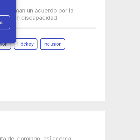
a firman un acuerdo por la
onas con discapacidad
as
hlon
Hóckey
inclusion
uta del domingo: así acerca