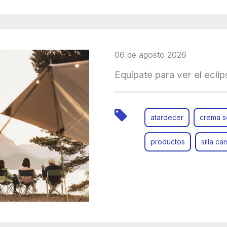
06 de agosto 2026
Equípate para ver el ecli
atardecer
crema s
productos
silla c