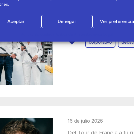
ones.
Decathlon y Hockey Españ
inclusión laboral de pers
Aceptar
Denegar
Ver preferenci
Política de cookies
Política de Privacidad
Aviso Legal
corporativo
decat
16 de julio 2026
Del Tour de Francia a tu r