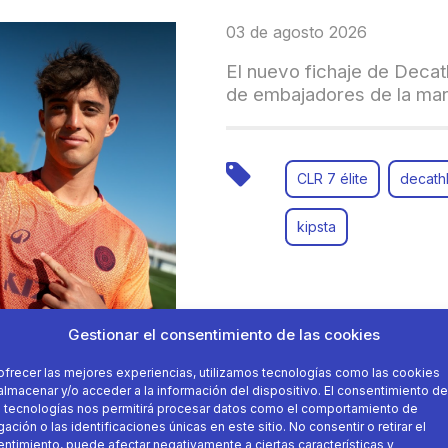
03 de agosto 2026
El nuevo fichaje de Decat
de embajadores de la ma
CLR 7 élite
decath
kipsta
Gestionar el consentimiento de las cookies
ofrecer las mejores experiencias, utilizamos tecnologías como las cookies
almacenar y/o acceder a la información del dispositivo. El consentimiento de
 tecnologías nos permitirá procesar datos como el comportamiento de
ación o las identificaciones únicas en este sitio. No consentir o retirar el
22 de julio 2026
ntimiento, puede afectar negativamente a ciertas características y