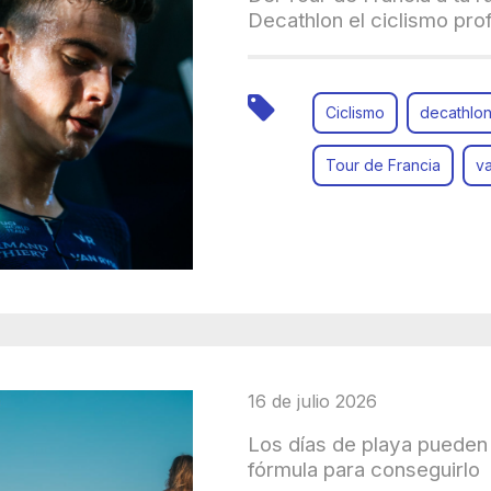
Decathlon el ciclismo pro
Ciclismo
decathlo
Tour de Francia
va
16 de julio 2026
Los días de playa pueden 
fórmula para conseguirlo