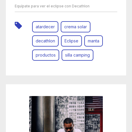
Equípate para ver el eclipse con Decathlon
atardecer
crema solar
decathlon
Eclipse
manta
productos
silla camping