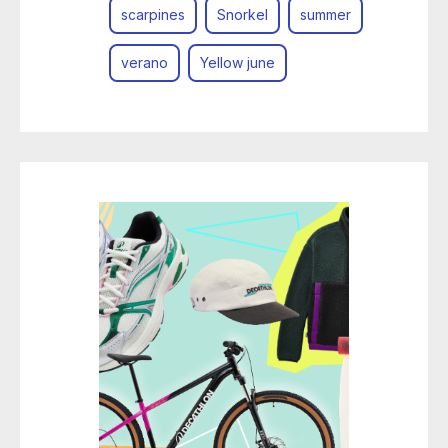
scarpines
Snorkel
summer
verano
Yellow june