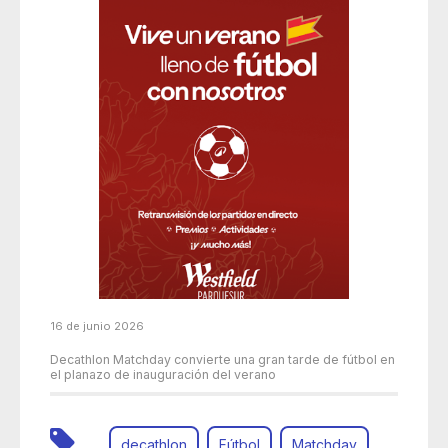
16 de junio 2026
Decathlon Matchday convierte una gran tarde de fútbol en
el planazo de inauguración del verano
decathlon
Fútbol
Matchday