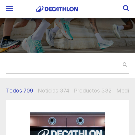
Todos
709
Noticias
374
Productos
332
Mediak